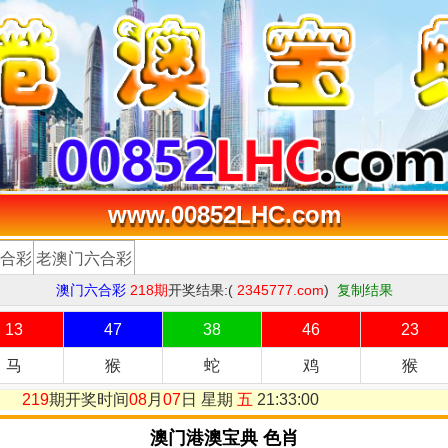
www.00852LHC.com
澳门港澳宝典
色肖