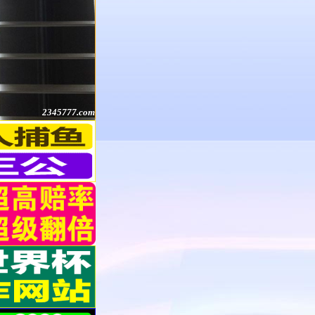
2345777.com