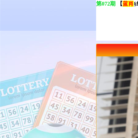
第072期
【
蓝肖