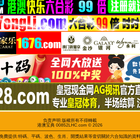
负责声明:版權所有不得轉載
港澳宝典 00852LHC.com © 2026
免費提供:特碼、平碼、波色、生肖、開獎結果等壹切關於六合知識的資